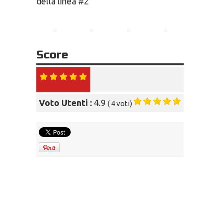
della linea #2
Score
Voto Utenti :
4.9
(
4
voti)