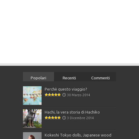
Popolari
Recenti
Commenti
Perchè questo viaggio?
30 Marzo 2014
Hachi, la vera storia di Hachiko
3 Dicembre 2014
Kokeshi Tokyo dolls, Japanese wood