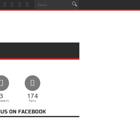
3
174
lowers
Fans
 US ON FACEBOOK