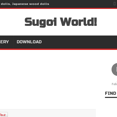
 dolls, Japanese wood dolls
LERY
DOWNLOAD
Fol
FIND