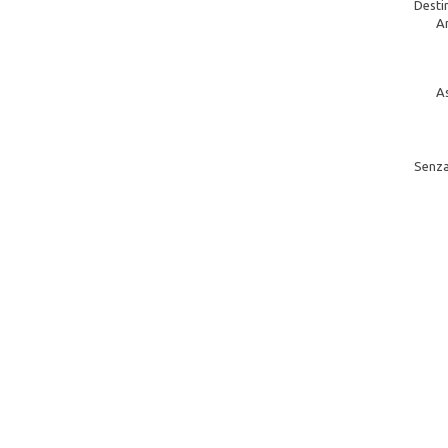
Desti
A
As
Senza