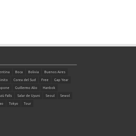
entina
Boca
Bolivia
Buenos Aires
inito
Corea del Sud
Free
Gap Year
ppone
Guillermo Alio
Hanbok
zù Falls
Salar de Uyuni
Seoul
Sewol
ao
Tokyo
Tour