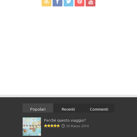
Popolari
Recenti
Commenti
Perchè questo viaggio?
30 Marzo 2014